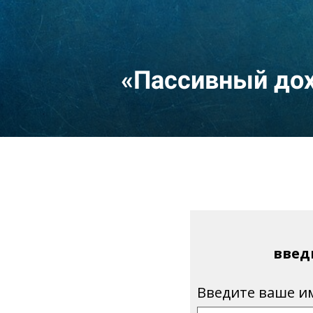
«Пассивный дох
введ
Введите ваше и