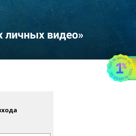
х личных видео»
входа