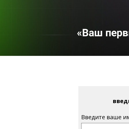
«
Ваш перв
введ
Введите ваше и