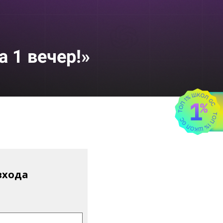
а 1 вечер
!
»
входа