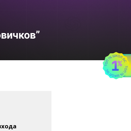
овичков”
входа