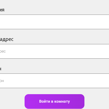
мя
 адрес
н
Войти в комнату