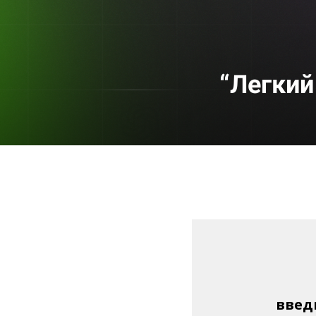
“Легкий
введ