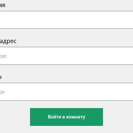
мя
 адрес
н
Войти в комнату