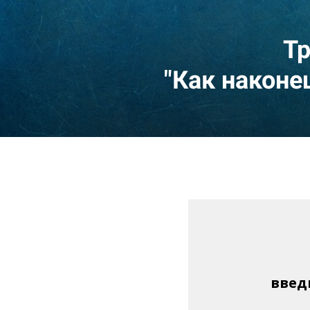
Т
"Как наконе
введ