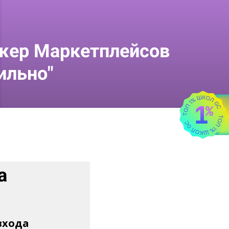
жер Маркетплейсов
ильно"
а
входа