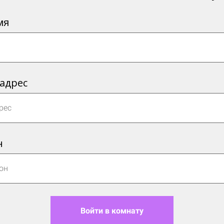
мя
 адрес
н
Войти в комнату