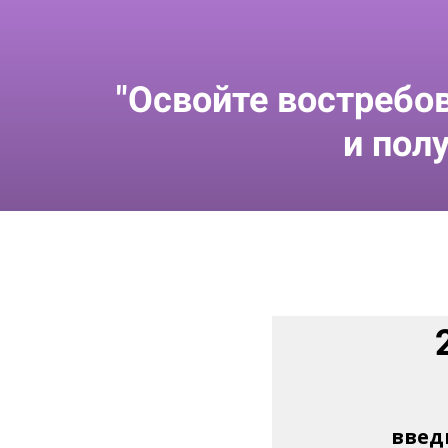
"Освойте востреб
и пол
введ