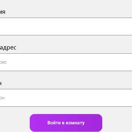
мя
 адрес
н
Войти в комнату